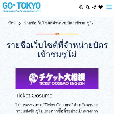
Select Language
Share this page
บัตร
รายชื่อเว็บไซต์ที่จำหน่ายบัตรเข้าชมซูโม่
日本語
Facebook
รายชื่อเว็บไซต์ที่จำหน่ายบัตร
ENGLISH
เข้าชมซูโม่
X (Twitter)
中文(简体)
Email
中文(繁體/正體)
Copy URL
한글
Ticket Oosumo
ภาษาไทย
โปรดตรวจสอบ “Ticket Oosumo” สำหรับตาราง
การแข่งขันซูโม่และการซื้อตั๋วอย่างเป็นทางการ