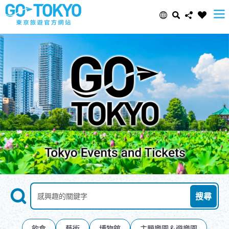
Select Language
Share this page
日本語
Facebook
ENGLISH
X (Twitter)
中文(简体)
Email
中文(繁體/正體)
Copy URL
한글
Search
依關鍵字搜尋景點
搜尋
ภาษาไทย
飲食
藝術
博物館
主題樂園＆遊樂園