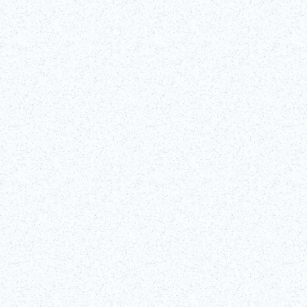
在這場為時 90 分鐘的互動式歌舞伎講座中，由銀座歌舞伎座專業歌舞伎
演員帶領您走進日本這項最具代表性的表演藝術的幕後世界。這項專屬活
動將帶您深入了解歌舞伎的豐富歷史和標誌性技巧！