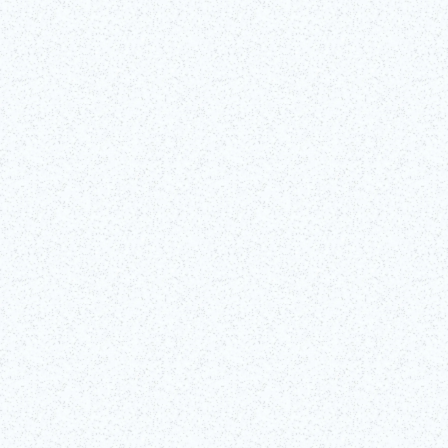
©澀谷SCRAMBLE SQUARE/SHIBUYA SKY是高達229公尺的戶外瞭望
台，能眺望東京美景，本篇文章將會為您介紹門票、營業時間等最新資
訊。
閱讀更多
取得門票！
了解更多！
（外部連結）