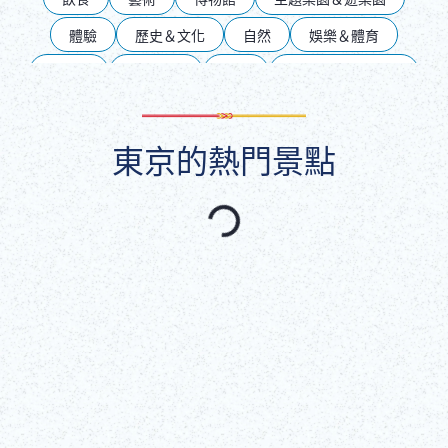
DEUTSCH
體驗
歷史＆文化
自然
娛樂＆體育
ITALIANO
夜生活
飲食友善
銀座
東京車站・丸之內
池袋
上野
淺草
兩國
新宿
ESPAÑOL
東京的熱門景點
澀谷・青山・表參道
台場
六本木
FRANÇAIS
多摩・島嶼