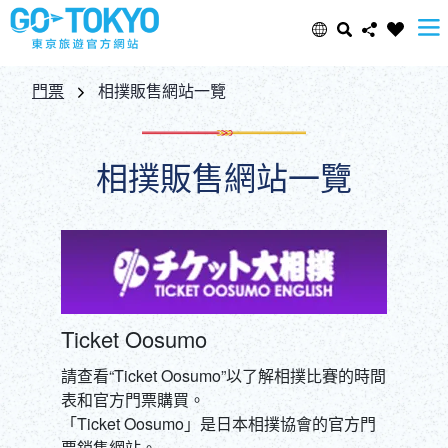
Select Language
Share this page
門票
相撲販售網站一覽
日本語
Facebook
相撲販售網站一覽
ENGLISH
X (Twitter)
中文(简体)
Email
中文(繁體/正體)
Ticket Oosumo
Copy URL
한글
請查看“Ticket Oosumo”以了解相撲比賽的時間
表和官方門票購買。
ภาษาไทย
「Ticket Oosumo」是日本相撲協會的官方門
票銷售網站。