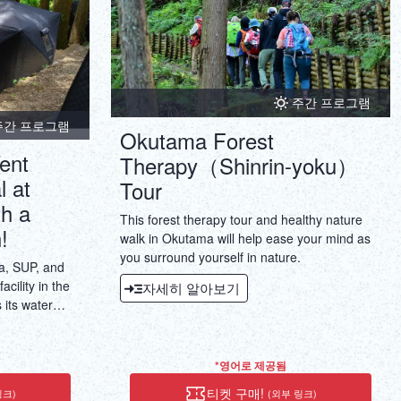
주간 프로그램
주간 프로그램
Okutama Forest
ent
Therapy（Shinrin-yoku）
l at
Tour
th a
This forest therapy tour and healthy nature
!
walk in Okutama will help ease your mind as
you surround yourself in nature.
a, SUP, and
acility in the
자세히 알아보기
 its water
feeling the
 the mountain
ng on a SUP
*영어로 제공됨
ting on the
티켓 구매!
링크)
(외부 링크)
cial.