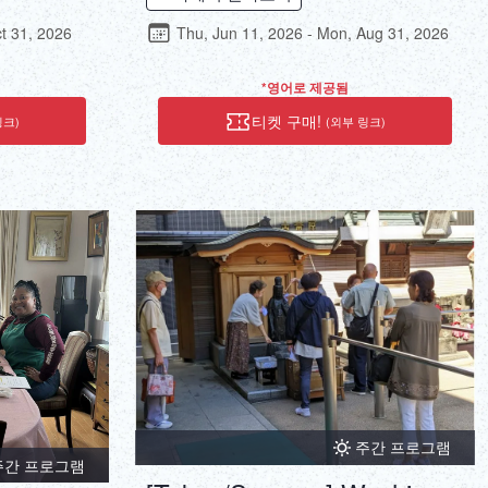
 the waters I
centered on preserved Hachijojima plants.
ts of everyone
ct 31, 2026
Thu, Jun 11, 2026 - Mon, Aug 31, 2026
*영어로 제공됨
티켓 구매!
링크)
(외부 링크)
주간 프로그램
주간 프로그램