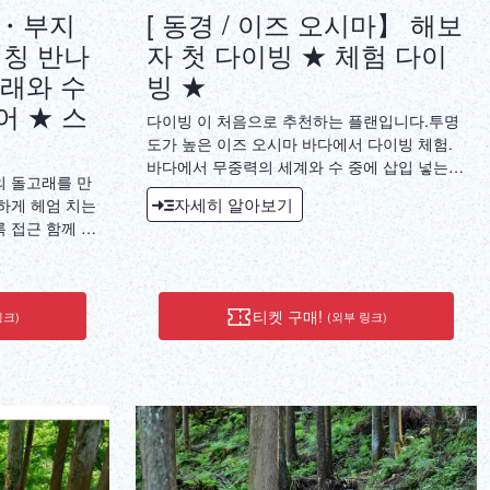
nce where you
도・부지
[ 동경 / 이즈 오시마】 해보
p your feet dry
워칭 반나
자 첫 다이빙 ★ 체험 다이
y stream to
 hidden
고래와 수
빙 ★
 must be
어 ★ 스
e enjoyed by
다이빙 이 처음으로 추천하는 플랜입니다.투명
king, we will
도가 높은 이즈 오시마 바다에서 다이빙 체험.
o the back
바다에서 무중력의 세계와 수 중에 삽입 넣는
의 돌고래를 만
end... If you
빛 같은 환상적인 풍경에서 오시마의 바다의 매
자세히 알아보기
하게 헤엄 치는
ycle as is and
력을 경험할 수 있습니다.
 접근 함께 수
plit up with
h the
, and even aim
ll give you a
티켓 구매!
링크)
(외부 링크)
get lost.)Meet
yama Base,
hi Station.
ou need,
er rental
roublesome
e to join us