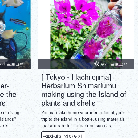
ภาษาไทย
Copy URL
DEUTSCH
ITALIANO
ESPAÑOL
FRANÇAIS
주간 프로그램
주간 프로그램
[ Tokyo - Hachijojima]
er-
Herbarium Shimariumu
e the
making using the Island of
rs
plants and shells
e of diving
You can take home your memories of your
 Islands?
trip to the island in a bottle, using materials
ve is
that are rare for herbarium, such as
rture by the
Hachijojima shells, coral, and sea glass,
자세히 알아보기