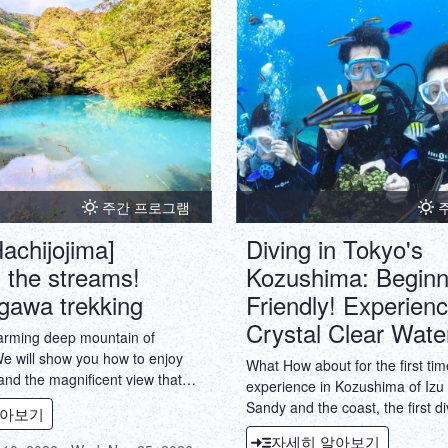
주간 프로그램
achijojima]
Diving in Tokyo's
 the streams!
Kozushima: Beginn
gawa trekking
Friendly! Experienc
Crystal Clear Wate
harming deep mountain of
We will show you how to enjoy
What How about for the first tim
and the magnificent view that
experience in Kozushima of Izu
experience in your normal life.
Sandy and the coast, the first di
알아보기
ntain in Hachijojima is full of
surrounded by rich nature to nu
자세히 알아보기
It is a treasure of the islanders