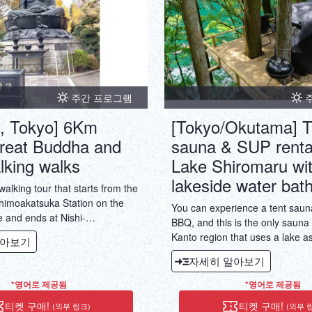
주간 프로그램
i, Tokyo] 6Km
[Tokyo/Okutama] T
reat Buddha and
sauna & SUP renta
lking walks
Lake Shiromaru wi
lakeside water bath
walking tour that starts from the
Shimoakatsuka Station on the
You can experience a tent saun
e and ends at Nishi-
BBQ, and this is the only sauna f
a Station on the Toei Mita Line.
Kanto region that uses a lake as
알아보기
bath. Jumping into the lake and 
자세히 알아보기
coldness and water pressure of
water with your whole body, lyi
*영어로 제공됨
*영어로 제공됨
and bathing in the fresh air floa
티켓 구매!
티켓 구매!
(외부 링크)
(외부 
water's surface is something spe