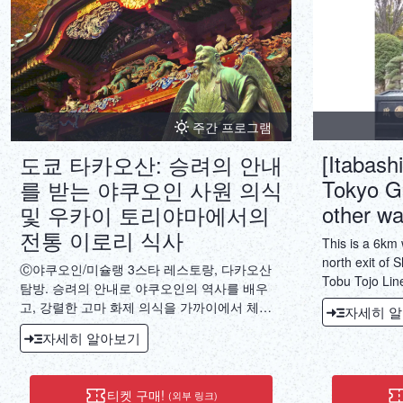
주간 프로그램
[Itabash
도쿄 타카오산: 승려의 안내
Tokyo G
를 받는 야쿠오인 사원 의식
other wa
및 우카이 토리야마에서의
전통 이로리 식사
This is a 6km 
north exit of 
Ⓒ야쿠오인/미슐랭 3스타 레스토랑, 다카오산
Tobu Tojo Lin
탐방. 승려의 안내로 야쿠오인의 역사를 배우
Takashimadair
고, 강렬한 고마 화제 의식을 가까이에서 체험
자세히 
해 보세요. 마지막으로 우카이 토리야마의 넓은
자세히 알아보기
정원 안에 자리한 개인 공간에서 숯불구이 만찬
을 즐기실 수 있습니다.
티켓 구매!
(외부 링크)