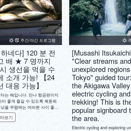
주간/야간 프로그램
 하네다] 120 분 전
[Musashi Itsukaichi
 배 ★ 7 명까지
"Clear streams an
낚시 생선을 먹을 수
unexplored regions
 소개 가능! 【24
Tokyo" guided tour
선 대응 가능】
the Akigawa Valley
electric cycling and
 타는 배입니다. 만나 항공편이지
trekking! This is t
사이 좋게 즐길 수 있도록 북돋워
끝났을 무렵에는 여러분 사이 좋습
popular signboard t
겸 낚시 프로가 강의하므로 낚시
the area.
알아보기
라도 안심하고 승선하실 수 있습
간은 추천 시간대입니다. 기재된
Electric cycling and exploring u