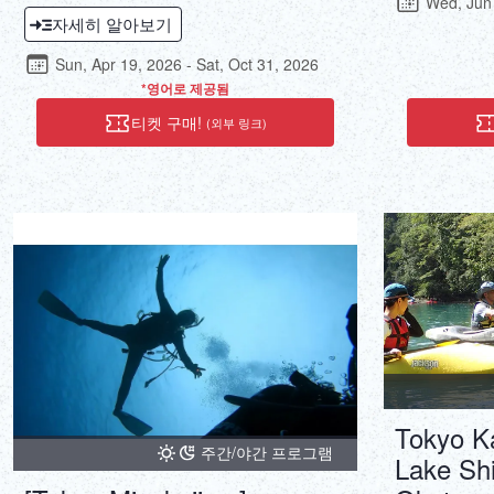
Wed, Jun
of elementary school. You can enjoy nature
who have kept
자세히 알아보기
with just your body by sliding down the rock
the excursion 
face in the natural valley, jumping from the
Sun, Apr 19, 2026 - Sat, Oct 31, 2026
rock wall into the river, and using special rope
*영어로 제공됨
work to slide down a natural 80-degree
티켓 구매!
vertical waterfall. This is a full-scale canyoning
(외부 링크)
tour that is full of thrills and is very popular.
Tokyo Ka
주간/야간 프로그램
Lake Sh