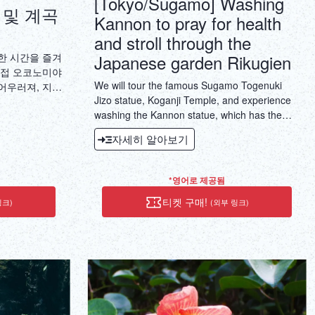
[Tokyo/Sugamo] Washing
 및 계곡
Kannon to pray for health
and stroll through the
Japanese garden Rikugien
한 시간을 즐겨
직접 오코노미야
We will tour the famous Sugamo Togenuki
어우러져, 지역
Jizo statue, Koganji Temple, and experience
본 가정식 요
washing the Kannon statue, which has the
오코노미야키를
benefits of health and longevity.
자세히 알아보기
*영어로 제공됨
티켓 구매!
링크)
(외부 링크)