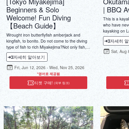
[Tokyo Miyakejima]
Okutama
Beginners & Solo
| BBQ Av
Welcome! Fun Diving
This is a kaya
【Beach Guide】
who have neve
kayaking on L
Wrought iron butterflyfish amberjack and
no current? W
자세히 
kingfish, to bonito. Do not come to the diving
guidance to en
type of fish to rich Miyakejima?Not only fish,
the tour!
Sat, Aug 
will also be seen, such as sea turtles and
자세히 알아보기
coral reefs.Because the beach guide, also
you can join us with confidence in the weaker
Fri, Jun 12, 2026 - Wed, Nov 25, 2026
to the ship!
*영어로 제공됨
티켓 구매!
(외부 링크)