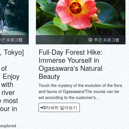
주간 프로그램
주간 프로그램
, Tokyo]
Full-Day Forest Hike:
d
Immerse Yourself in
 of
Ogasawara's Natural
: Enjoy
Beauty
 with
Touch the mystery of the evolution of the flora
 river
and fauna of Ogasawara!The course can be
set according to the customer's
he most
request.Recommended for those who want to
our in
자세히 알아보기
take a leisurely mountain walk!
nexplored