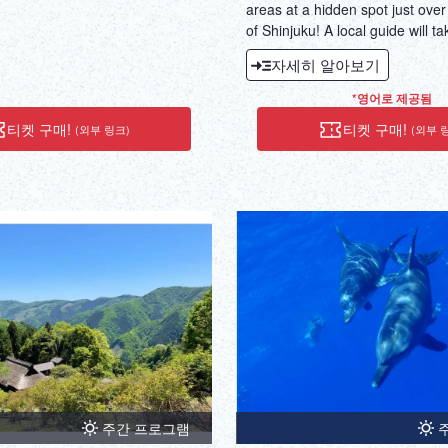
24시간 출선 대응하고 있습니다.
areas at a hidden spot just ove
시간이 있으면 예약시에 기입해 주
of Shinjuku! A local guide will t
한 생선을 조리해 주는 가게를 소
special route through the scene
자세히 알아보기
! 낚시 후에도 즐길 수 있습니다!
and Satoyama, which is hard to 
시정되고 있어 관계자 이외, 입입
you are in Tokyo. With the help o
*영어로 제공됨
프라이빗 공간이 되고 있습니다.
assist, you can easily climb the 
티켓 구매!
티켓 구매!
(외부 링크)
(외부 
encounter a huge tree, greet the
swimming in the clear stream, t
the river, take a break on the 
overlooking the valley, and buy
sweets. This is a fulfilling tour
enjoy the beauty of the valley, 
hidden spots that you won't beli
Tokyo, as if they were attraction
you can enjoy a special Cuban
lunch box while relaxing on an 
in the valley (canyon chairing e
(both the chairing and lunch bo
in the price). Enjoy the luxury of
water, listening to the sound of 
주간 프로그램
doing nothing. The highlight of 