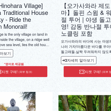
tour is a river trekking experie
Hinohara Village]
【오가사와라 제
wear waterproof clothing to kee
a Traditional House
마】돌핀 스윔 & 
and walk through a secret valle
feel like an explorer and visit a
ky - Ride the
절 투어 | 야생 돌
waterfall in Tokyo! Participants
 Monorail!
영! 감동 반나절 투
135cm tall or above, and can b
노클링 포함
friends or family. After river trek
e is the only village on land in
run along the river and return t
side the village, on a ridge well
오가사와라의 바다에 사는 야생
mountain base, and the tour will 
ve sea level, lies the old house
나러 가자!아름다운 바다를 우아
wish, you can use the rental bic
 Family Residence". Built in
돌고래들.살짝 두려워하지 않도록
move around freely, so you can s
알아보기
eriod (more than 320 years
영을하자!
the guide and go further throug
자세히 알아보기
tain house is literally an "old
countryside and valley scenery
*영어로 제공됨
ky". This tour, which takes you
for a hot spring footbath. (We wi
ain monorail that goes straight
티켓 구매!
티켓 구매!
(외부 링크)
(외부 
map and explain it so you don't 
eep slope of nearly 45 degrees,
and dissolve at the Tokyo Ura
y extraordinary experience that
right in front of Musashi Itsukaic
deep impression on your memory,
This tour includes everything y
cally and historically, as well as
including bicycle rentals and oth
items, so there's no need for t
preparation or cleanup. Feel fre
empty-handed.