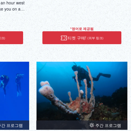
r an hour west
ake you on a
ry of nature
believe that
f an electric
*영어로 제공됨
slope,
티켓 구매!
링크)
(외부 링크)
 fish
hrow stones in
wooden deck
 some local
 where you can
nature, and
eve are in
s. For lunch,
 sandwich
outdoor chair
xperience)
x are included
 sitting by the
the water, and
주간 프로그램
주간 프로그램
the afternoon