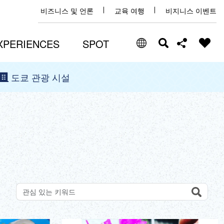
비즈니스 및 언론
교육 여행
비지니스 이벤트
XPERIENCES
SPOT
도쿄 관광 시설
Select Language
Share this page
日本語
Facebook
ENGLISH
X (Twitter)
中文(简体)
中文(繁體/正體)
Email
한글
Search
키워드로 명소 검색