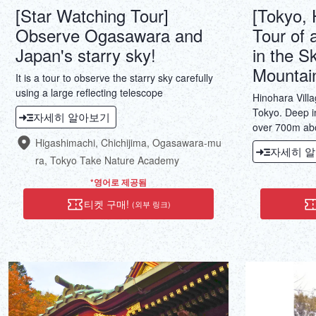
[Star Watching Tour]
[Tokyo, 
Observe Ogasawara and
Tour of 
Japan's starry sky!
in the S
Mountain
It is a tour to observe the starry sky carefully
using a large reflecting telescope
Hinohara Villag
Tokyo. Deep in
자세히 알아보기
over 700m abo
"Kyu Kobayashi
Higashimachi, Chichijima, Ogasawara-mu
자세히 
the mid-Edo p
ra, Tokyo Take Nature Academy
ago), this moun
*영어로 제공됨
house in the s
there by mount
티켓 구매!
(외부 링크)
up a super st
is an extremel
will leave a 
both geographi
physically.