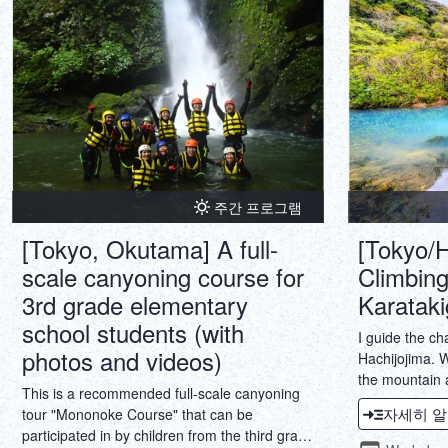
주간 프로그램
[Tokyo, Okutama] A full-
[Tokyo/H
scale canyoning course for
Climbing
3rd grade elementary
Karataki
school students (with
I guide the c
photos and videos)
Hachijojima. 
the mountain 
This is a recommended full-scale canyoning
you can never 
자세히 
tour "Mononoke Course" that can be
Anyway the mou
participated in by children from the third grade
superb views. 