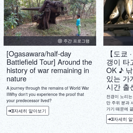
주간 프로그램
[Ogasawara/half-day
【도쿄 ·
Battlefield Tour] Around the
갱이 타고
history of war remaining in
OK ♪ 
nature
있는 가게
시간 출
A journey through the remains of World War
IIWhy don't you experience the proof that
전갱이 노리는
your predecessor lived?
만 주위 분과 
가기 때문에 
자세히 알아보기
니다 ♪ 선장 
자세히 
방법을 모르더
니다. 코스 시