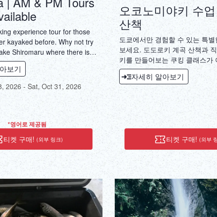
 | AM & PM Tours
오코노미야키 수업
ailable
산책
king experience tour for those
도쿄에서만 경험할 수 있는 특별
r kayaked before. Why not try
보세요. 도도로키 계곡 산책과 
ake Shiromaru where there is
키를 만들어보는 쿠킹 클래스가 
e provide personalized
알아보기
의 아름다운 자연을 만끽하고, 일
sure everyone is satisfied with
자세히 알아보기
리를 배우며, 갓 만든 맛있는 
8, 2026 - Sat, Oct 31, 2026
즐길 수 있습니다.
*영어로 제공됨
티켓 구매!
티켓 구매!
(외부 링크)
(외부 