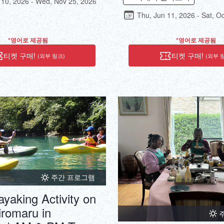
Kuroshio current flowing through
 10, 2026 - Wed, Nov 25, 2026
 untouched nature. Let's enjoy
think that to remain in the hear
Thu, Jun 11, 2026 - Sat, O
of the island together!
as surely special memories.
*영어로 제공됨
*영어로 제공됨
티켓 구매!
티켓 구매!
(외부 링크)
(외부 
주간 프로그램
yaking Activity on
iromaru in