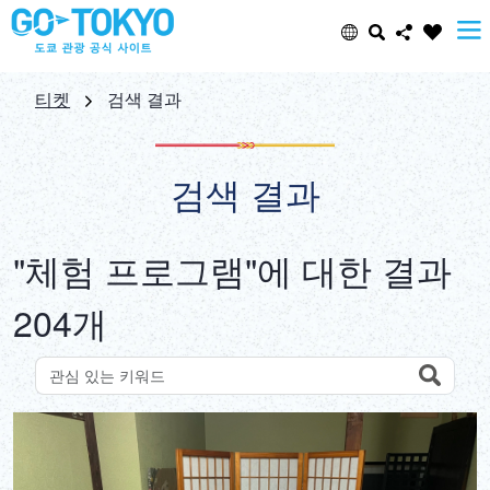
Select Language
Share this page
티켓
검색 결과
日本語
Facebook
검색 결과
ENGLISH
X (Twitter)
"체험 프로그램"에 대한 결과
中文(简体)
Email
204개
中文(繁體/正體)
Copy URL
한글
Search
키워드로 명소 검색
ภาษาไทย