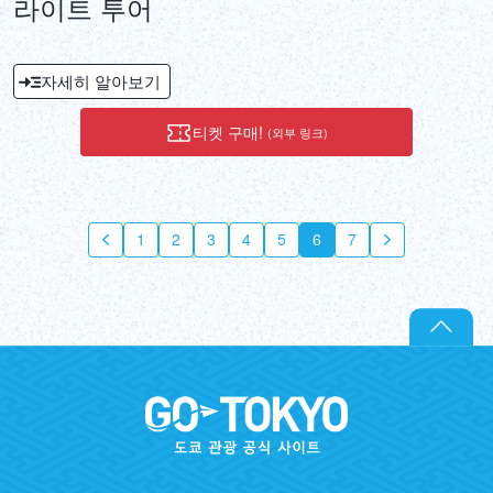
라이트 투어
자세히 알아보기
티켓 구매!
(외부 링크)
1
2
3
4
5
6
7
8
9
10
1