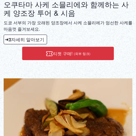
오쿠타마 사케 소믈리에와 함께하는 사
케 양조장 투어 & 시음
도쿄 서부의 가장 오래된 양조장에서 사케 소믈리에가 엄선한 사케를
마음껏 즐겨보세요.
자세히 알아보기
티켓 구매!
(외부 링크)