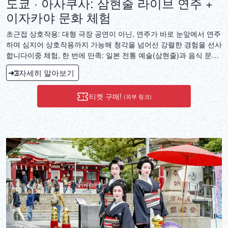
도쿄 · 아사쿠사: 삼현줄 라이브 연주 +
이자카야 문화 체험
초근접 상호작용: 대형 극장 공연이 아닌, 연주가 바로 눈앞에서 연주
하며 심지어 상호작용까지 가능해 청각을 넘어선 강렬한 경험을 선사
합니다이중 체험, 한 번에 만족: 일본 전통 예술(삼현줄)과 음식 문화
(이자카야)의 완벽한 조합.깊이 있는 문화 체험: 단순히 따라할 수 없
자세히 알아보기
으며 공유할 가치가 넘치는 특별한 여정입니다.
티켓 구매!
(외부 링크)