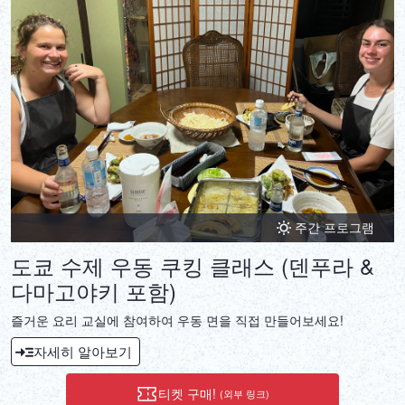
DEUTSCH
ITALIANO
ESPAÑOL
FRANÇAIS
주간 프로그램
도쿄 수제 우동 쿠킹 클래스 (덴푸라 &
다마고야키 포함)
즐거운 요리 교실에 참여하여 우동 면을 직접 만들어보세요!
자세히 알아보기
티켓 구매!
(외부 링크)