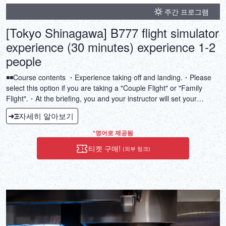
주간 프로그램
[Tokyo Shinagawa] B777 flight simulator
experience (30 minutes) experience 1-2
people
◾️◾️Course contents ・Experience taking off and landing.・Please
select this option if you are taking a "Couple Flight" or "Family
Flight".・At the briefing, you and your instructor will set your
preferred flight route and preferred time from approximately
자세히 알아보기
45,000 major airports around the world, and make a flight plan
together.・It is possible to allocate the experience time according
*영어로 제공됨
to the number of people.・Companions who do not participate in
티켓 구매!
(외부 링크)
the experience can enter and observe the flight simulator for free.
◾️◾️Experience time 30 minutes (Experience 1-2 people) Briefing 10
minutes + Flight simulator experience 20 minutes