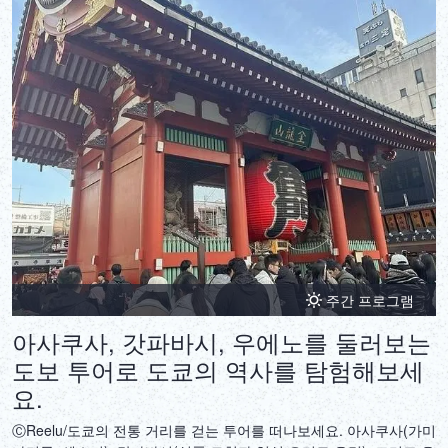
주간 프로그램
아사쿠사, 갓파바시, 우에노를 둘러보는
도보 투어로 도쿄의 역사를 탐험해보세
요.
ⒸReelu/도쿄의 전통 거리를 걷는 투어를 떠나보세요. 아사쿠사(가미