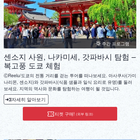
주간 프로그램
센소지 사원, 나카미세, 갓파바시 탐험 –
복고풍 도쿄 체험
ⒸReelu/도쿄의 전통 거리를 걷는 투어를 떠나보세요. 아사쿠사(가미
나리몬, 센소지)와 갓파바시(식품 샘플과 일식 요리로 유명)를 둘러
보세요. 지역의 역사와 문화를 탐험하는 여행이 될 것입니다.
자세히 알아보기
티켓 구매!
(외부 링크)