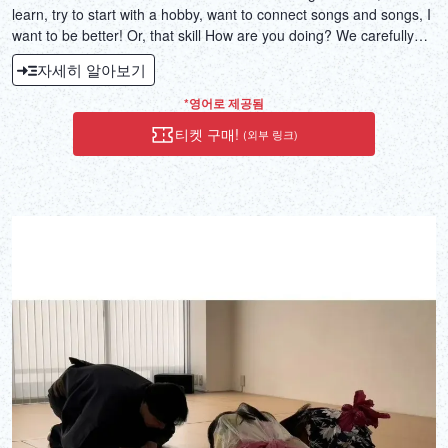
learn, try to start with a hobby, want to connect songs and songs, I
want to be better! Or, that skill How are you doing? We carefully
teach DJs that are full of fun and expectations from unknown
자세히 알아보기
things. It is a DJ classroom that is fun to practice and improve at
the center of one to one lesson. I do not care about music genres.
*영어로 제공됨
If you would like to enjoy DJ, including those with experience from
티켓 구매!
(외부 링크)
beginners, please do not hesitate to contact us ♪