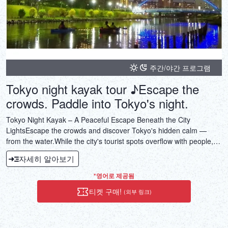
주간/야간 프로그램
Tokyo night kayak tour ♪Escape the
crowds. Paddle into Tokyo's night.
Tokyo Night Kayak – A Peaceful Escape Beneath the City
LightsEscape the crowds and discover Tokyo's hidden calm —
from the water.While the city's tourist spots overflow with people,
the river remains quiet, surrounded by greenery and illuminated by
자세히 알아보기
the glow of Tokyo Skytree. This guided night kayak tour offers a
rare chance to experience the city's beauty in silence.♪ Stunning
*영어로 제공됨
night views of Tokyo Skytree♪ Peaceful riverside nature in the
티켓 구매!
(외부 링크)
heart of the city♪ Small-group tours, beginner-friendly♪ A unique
adventure for solo travelers, couples, and familiesExperience
Tokyo like never before — from a kayak under the stars.Book now
and paddle into serenity.