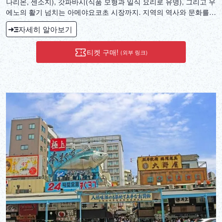
나리몬, 센소지), 갓파바시(식품 모형과 일식 요리로 유명), 그리고 우
에노의 활기 넘치는 아메야요코초 시장까지. 지역의 역사와 문화를
탐험하는 여정입니다.
자세히 알아보기
티켓 구매!
(외부 링크)