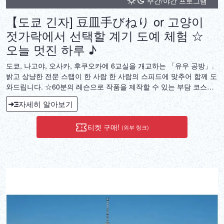
주간/야간 프로그램
【도쿄 긴자] 豆皿手びねり or 고양이
젓가락에서 선택할 계기 도예 체험 ☆
오늘 멋진 하루 ♪
도쿄, 나고야, 오사카, 후쿠오카에 6교실을 개교하는 「유우 공방」.
밝고 상냥한 전문 스탭이 한 사람 한 사람의 스피드에 맞추어 함께 도
와드립니다. ☆60분의 레슨으로 작품을 제작할 수 있는 부담 코스입
니다. ☆판 만들기의 콩접시 코스와 고양이의 젓가락 두어 그림 코스
자세히 알아보기
에서 선택할 수 있는 하루 체험.・판 만들기의 콩접시 코스 직경 약
10㎝의 콩접시를 1장 제작. 흰색 메이크업, 철 그림을 할 수 있습니
티켓 구매!
(외부 링크)
다.・고양이의 젓가락 두어 그림 그리기 코스 고양이형의 야키 원단
2개에 자유롭게 그림을 할 수 있습니다. ☆완성한 작품은 체험일보다
약 1개월~1개월 반후의 전달이 됩니다. ☆작품 제작에 대해 불안한
일 등 있으시면, 어떤 일이라도 부담없이 문의해 주세요.