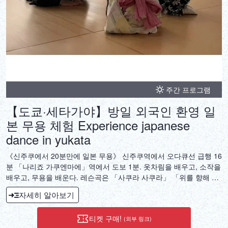
주간 프로그램
【도쿄·세타가야】방일 외국인 환영 일
본 무용 체험 Experience japanese
dance in yukata
《신주쿠에서 20분만에 일본 무용》 신주쿠역에서 오다큐선 급행 16
분 「나리죠 가쿠엔마에」역에서 도보 1분. 옷차림을 배우고, 소작을
배우고, 무용을 배운다. 레슨곡은 「사쿠라 사쿠라」 「위를 향해 걷
자」 「First Love」에서 선택하실 수 있습니다. 다른 참가자도 있는
자세히 알아보기
경우는 「사쿠라 사쿠라」가 됩니다. 4명의 참가가 추천입니다. 5명
이상으로 동시 참가를 희망하시는 경우는 2레슨을 연속으로 예약해
티켓 구매!
(외부 링크)
주십시오. 교체하면서 레슨 하겠습니다. 참가하지 않는 분의 견학 스