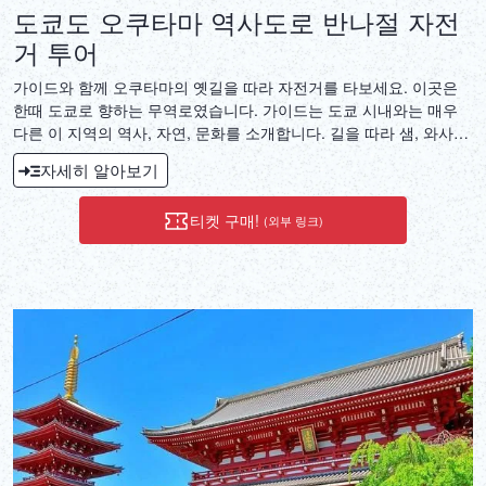
도쿄도 오쿠타마 역사도로 반나절 자전
거 투어
가이드와 함께 오쿠타마의 옛길을 따라 자전거를 타보세요. 이곳은
한때 도쿄로 향하는 무역로였습니다. 가이드는 도쿄 시내와는 매우
다른 이 지역의 역사, 자연, 문화를 소개합니다. 길을 따라 샘, 와사비
밭, 오래된 신사, 산골 마을을 지나 야생 동물도 만나게 될 것입니다.
자세히 알아보기
목적지는 거대한 인공 호수인 오쿠타마 호수로, 이곳에서 역사적인
유물을 전시하는 작은 박물관을 방문합니다. 그런 다음 마을로 돌아
티켓 구매!
(외부 링크)
와 온천에 발을 담그고, 기념품을 쇼핑할 수 있습니다.