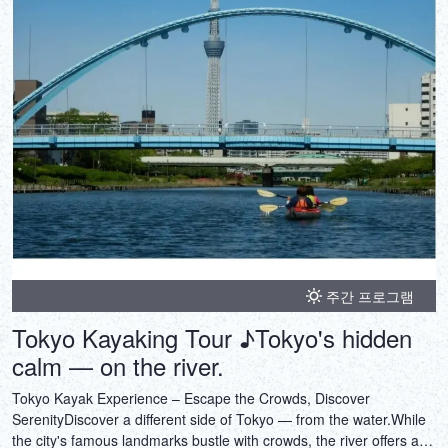
주간 프로그램
Tokyo Kayaking Tour ♪Tokyo's hidden
calm — on the river.
Tokyo Kayak Experience – Escape the Crowds, Discover
SerenityDiscover a different side of Tokyo — from the water.While
the city's famous landmarks bustle with crowds, the river offers a