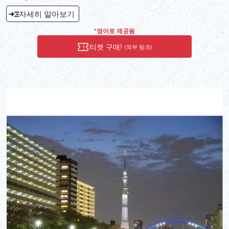
peaceful escape surrounded by lush greenery and stunning views
자세히 알아보기
of Tokyo Skytree. Paddle through hidden waterways, soak in the
seasonal beauty, and experience the calm that only the river can
*영어로 제공됨
offer.♪ Cherry blossoms in spring, red leaves in autumn♪ Iconic
티켓 구매!
(외부 링크)
skyline views without the crowds♪ Beginner-friendly, guided by
local ♪A refreshing break from the busy streets of TokyoPerfect for
solo travelers, couples, and families looking for a unique Tokyo
adventure.Book your escape today — and see Tokyo from a whole
new angle.