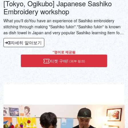
[Tokyo, Ogikubo] Japanese Sashiko
Embroidery workshop
What you'll doYou have an experience of Sashiko embroidery
stitching through making "Sashiko fukin"."Sashiko fukin" is known
as dish towel in Japan and very popular Sashiko learning item for
novices. This item is very practical. After finishing to make, you can
자세히 알아보기
use it as handkerchief, lunch mat, wrapping something like
sandwich, flower base mat etc.The size is approx.
*영어로 제공됨
33cm×33cm.Although you cannot finish the stitching during the
티켓 구매!
(외부 링크)
experience, you will get knowledge and skill how to complete it by
yourself. Therefore you can enjoy the stitching even at home.Step
1: Choose a Sashiko pattern and a thread color.I've provided you
with many sort of Sashiko cloths which is printed on a fabric and
thread colors. Please enjoy picking your favorite one out.Step 2:
Preparation.I introduce how to treat for a fabric and a thread
before doing stitch.Step 3: Do Sashiko stitching.After showing my
demonstration to you, you will start stitching on the cloth you
chosen. This time makes you enjoy and relax!Step 4: Explain
Sashiko basic role and tips.Before closing the session, I explain
about general order of stitching, things to watch out for, tips and so