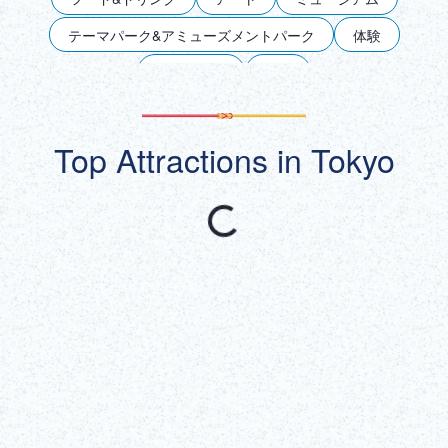
DEUTSCH
テーマパーク&アミューズメントパーク
体験
ITALIANO
歴史＆文化
自然
エンターテインメント&スポーツ
ナイトライフ
ESPAÑOL
Top Attractions in Tokyo
食事制限対応
銀座
東京駅＆丸の内
池袋
FRANÇAIS
上野
浅草
両国
新宿
渋谷＆青山＆表参道
お台場
六本木
多摩&島しょ