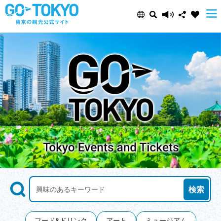
Select Language
Share this page
日本語
Facebook
ENGLISH
X (Twitter)
中文(简体)
Email
中文(繁體/正體)
Copy URL
한글
Search
観光スポットをキーワードで検索しよう
検索
ภาษาไทย
フード&ドリンク
アート
ミュージアム