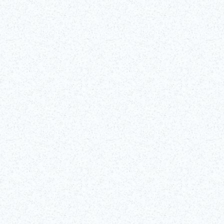
歌舞伎は、日本の伝統や美学、哲学、文化史を体現する総合舞台芸術で
す。ブロードウェイやウエストエンドのミュージカルと同様に、歌舞伎
は迫力ある音楽、舞踊、演技を組み合わせた一大エンターテインメン
ト。舞台での迫力あるパフォーマンスは、一度見たら忘れられない体験
すべて表示
となるでしょう。
チケット購入
詳しく
（外部リンク）