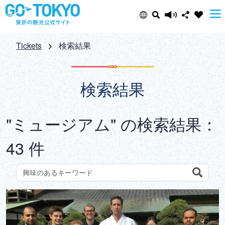
Select Language
Share this page
Tickets
検索結果
日本語
Facebook
検索結果
ENGLISH
X (Twitter)
"ミュージアム" の検索結果：
中文(简体)
Email
43 件
中文(繁體/正體)
Copy URL
한글
Search
観光スポットをキーワードで検索しよう
ภาษาไทย