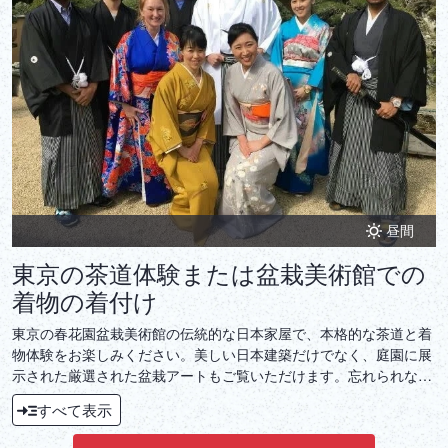
DEUTSCH
ITALIANO
ESPAÑOL
FRANÇAIS
昼間
東京の茶道体験または盆栽美術館での
着物の着付け
東京の春花園盆栽美術館の伝統的な日本家屋で、本格的な茶道と着
物体験をお楽しみください。美しい日本建築だけでなく、庭園に展
示された厳選された盆栽アートもご覧いただけます。忘れられない
体験となるでしょう。
すべて表示