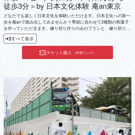
徒歩3分＞by 日本文化体験 庵an東京
どなたでも楽しく日本文化を体験いただけます。日本文化への第一
歩を庵anで踏み出してみませんか？季節に合わせて2種類の和菓子
を作っていただきます。練り切り作りのみのプランと、練り切り作
り＋お点前体験のセットプランをご用意いたしました。お時間とご
すべて表示
希望に合ったプランでぜひご参加ください！
チケット購入
（外部リンク）