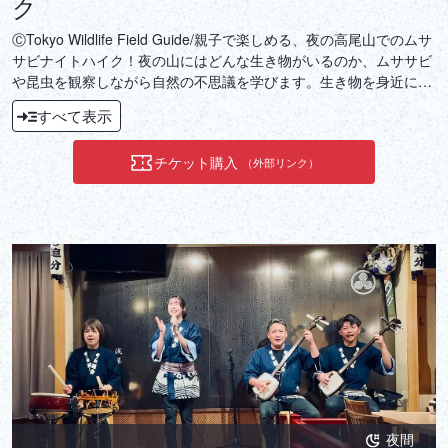
ク
ⒸTokyo Wildlife Field Guide/親子で楽しめる、夜の高尾山でのムサ
サビナイトハイク！夜の山にはどんな生き物がいるのか、ムササビ
や昆虫を観察しながら自然の不思議を学びます。生き物を身近に感
じる体験は、子どもにとって貴重な原体験となり、大人にとっても
すべて表示
心に残る感動を味わうことができます。この機会に、夜の生き物た
ちと触れ合う特別な体験をしてみませんか？
チケット購入
（外部リンク）
夜間