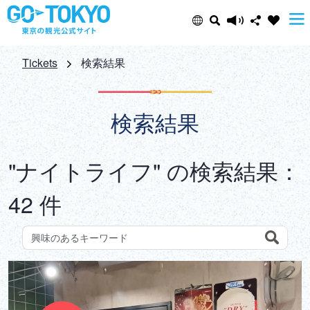
Select Language
Share this page
Tickets
検索結果
日本語
Facebook
検索結果
ENGLISH
X (Twitter)
"ナイトライフ" の検索結果：
中文(简体)
Email
42 件
中文(繁體/正體)
Copy URL
한글
Search
観光スポットをキーワードで検索しよう
ภาษาไทย