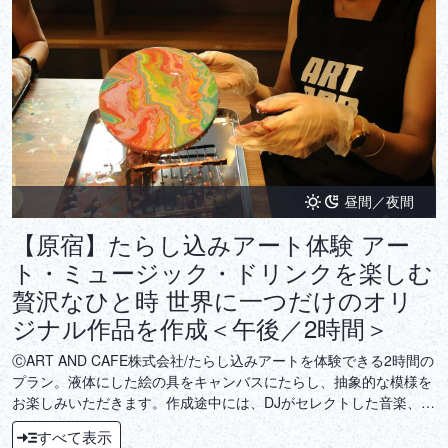
昼間／夜間
【原宿】たらし込みアート体験 アー
ト・ミュージック・ドリンクを楽しむ
贅沢なひと時 世界に一つだけのオリ
ジナル作品を作成＜午後／2時間＞
ⒸART AND CAFE株式会社/たらし込みアートを体験できる2時間の
プラン。液体にした絵の具をキャンバスにたらし、抽象的な模様を
お楽しみいただきます。作成途中には、DJがセレクトした音楽、ソ
ムリエが厳選したワインやコーヒーをご堪能いただけます。日々の
すべて表示
喧騒から離れて、アートを楽しんでみてはいかがでしょうか？