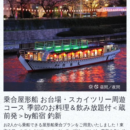
昼間／夜間
乗合屋形船 お台場・スカイツリー周遊
コース 季節のお料理＆飲み放題付＜蔵
前発＞by船宿 釣新
お2人から乗船できる屋形船乗合プランをご用意いたしました！東