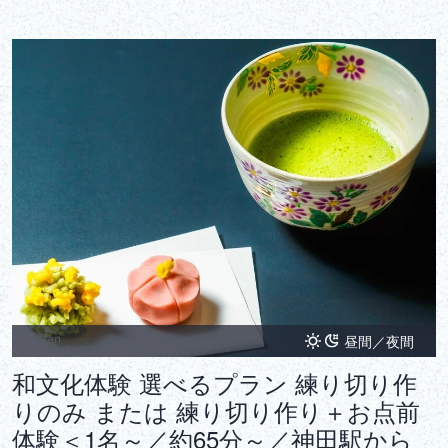
昼間／夜間
和文化体験 選べるプラン 練り切り作
りのみ または 練り切り作り＋お点前
体験＜1名～／約65分～／神田駅から