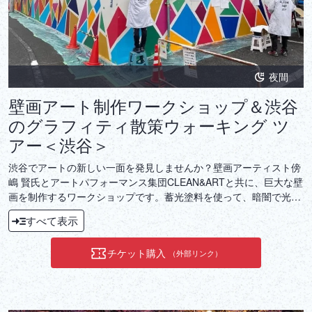
夜間
壁画アート制作ワークショップ＆渋谷
のグラフィティ散策ウォーキング ツ
アー＜渋谷＞
渋谷でアートの新しい一面を発見しませんか？壁画アーティスト傍
嶋 賢氏とアートパフォーマンス集団CLEAN&ARTと共に、巨大な壁
画を制作するワークショップです。蓄光塗料を使って、暗闇で光る
美しい壁画を描く体験ができます。初心者でも安心の絵の描き方講
すべて表示
座もあり、アートの楽しさを存分に味わえます。
チケット購入
（外部リンク）