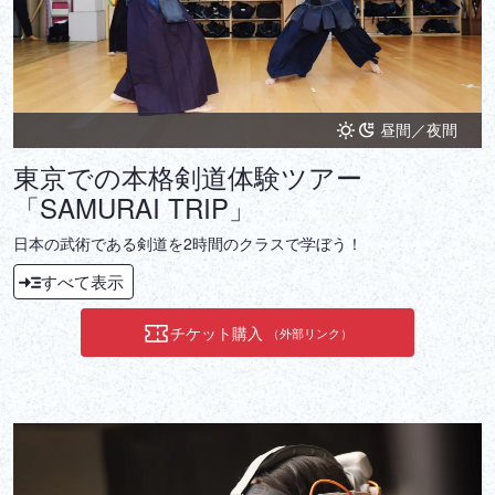
昼間／夜間
東京での本格剣道体験ツアー
「SAMURAI TRIP」
日本の武術である剣道を2時間のクラスで学ぼう！
すべて表示
チケット購入
（外部リンク）