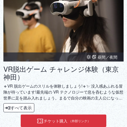
昼間／夜間
VR脱出ゲーム チャレンジ体験（東京
神田）
🔹VR 脱出ゲームのスリルを体験しましょう!🔹✨ 没入感あふれる冒
険が待っています!最先端の VR テクノロジーで息を呑むような仮想
世界に足を踏み入れましょう。まるで自分の映画の主人公になった
ような気分を味わってください!🧩 パズルを解くこととチームワー
すべて表示
ク!複雑なパズルを解いて隠された秘密を明らかにするために、チー
ムで協力しましょう。協力が鍵です!⏳ たった 1 時間で現実から脱
チケット購入
（外部リンク）
出!仕事の後や週末の楽しみに最適な冒険。短いながらも忘れられな