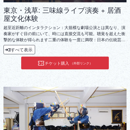
東京・浅草: 三味線ライブ演奏 + 居酒
屋文化体験
超至近距離のインタラクション：大規模な劇場公演とは異なり、演
奏家がすぐ目の前にいて、時には直接交流も可能。聴覚を超えた衝
撃的な体験が得られます二重の体験を一度に満喫：日本の伝統芸能
（三味線）と飲食文化（居酒屋）が見事に融合。深い文化体験：こ
すべて表示
れは簡単に再現できない、共有する価値のあるユニークな旅です。
チケット購入
（外部リンク）