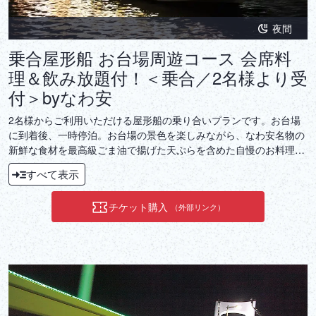
夜間
乗合屋形船 お台場周遊コース 会席料
理＆飲み放題付！＜乗合／2名様より受
付＞byなわ安
2名様からご利用いただける屋形船の乗り合いプランです。お台場
に到着後、一時停泊。お台場の景色を楽しみながら、なわ安名物の
新鮮な食材を最高級ごま油で揚げた天ぷらを含めた自慢のお料理
と、飲み放題で楽しめるお酒をご堪能ください。記念日やお誕生日
すべて表示
などといった特別な日にもおすすめです。
チケット購入
（外部リンク）