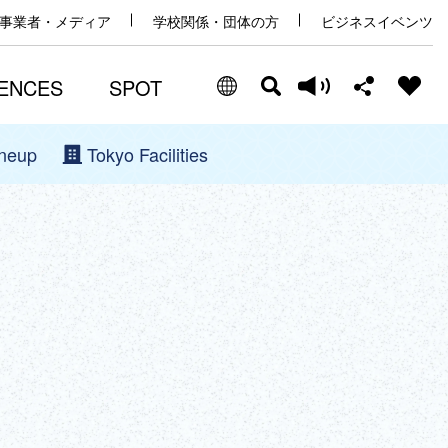
事業者・メディア
学校関係・団体の方
ビジネスイベンツ
ENCES
SPOT
ineup
Tokyo Facilities
Select Language
Share this page
日本語
Facebook
ENGLISH
X (Twitter)
中文(简体)
中文(繁體/正體)
Email
한글