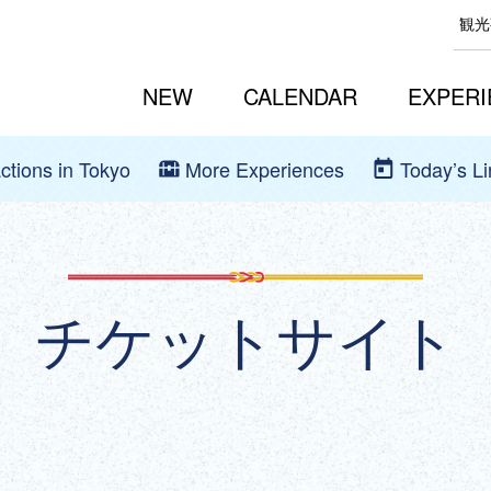
観光
NEW
CALENDAR
EXPERI
actions in Tokyo
More Experiences
Today’s L
チケットサイト