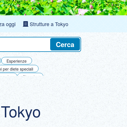
ภาษาไทย
Copy URL
DEUTSCH
za oggi
Strutture a Tokyo
ITALIANO
Cerca
ESPAÑOL
FRANÇAIS
Esperienze
i per diete speciali
yogoku
Shinjuku
 Isole
i Tokyo