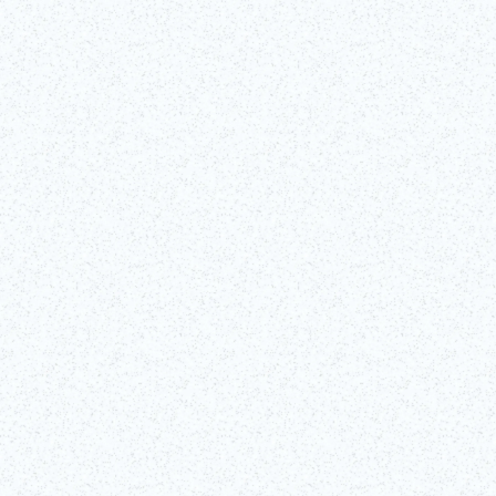
nizio di giorno
Il motivo in vetro tagliato Edo K
immerso nel mondo del vetro, to
condotto da un
 e le sue
Questo è un piano per realizzare oggetti in vetro tagli