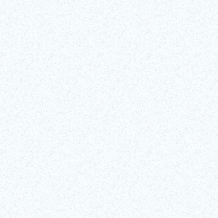
nizio di giorno
ono menzionati
ora oggi il
Tokyo Tower
La Tokyo Tower, costruita nel 1958, si erge a 333 me