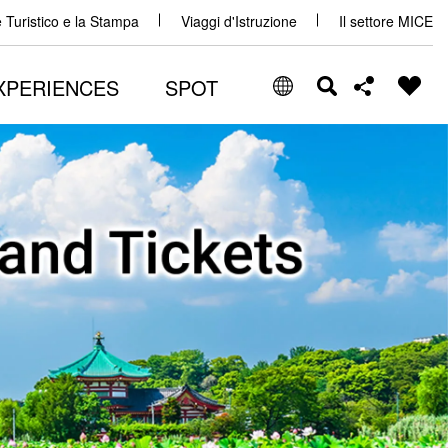
e Turistico e la Stampa
Viaggi d'Istruzione
Il settore MICE
XPERIENCES
SPOT
Select Language
Share this page
日本語
Facebook
ENGLISH
X (Twitter)
中文(简体)
中文(繁體/正體)
Email
한글