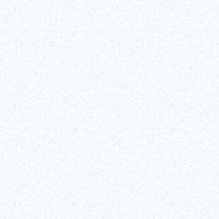
Biglietti
(Link esterno)
Mostra tutto