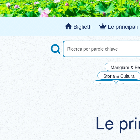
Biglietti
Le principali
Search
Ricerca di attrazioni per parole chiave
Mangiare & Be
Storia & Cultura
Ginza
Stazione
Shibu
Le pri