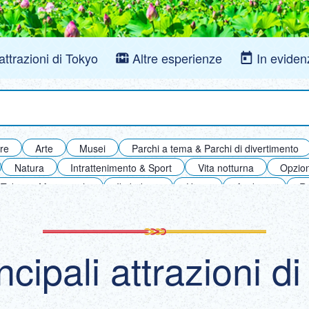
 attrazioni di Tokyo
Altre esperienze
In eviden
re
Arte
Musei
Parchi a tema & Parchi di divertimento
Natura
Intrattenimento & Sport
Vita notturna
Opzion
 Tokyo & Marunouchi
Ikebukuro
Ueno
Asakusa
R
ya & Aoyama & Omotesando
Odaiba
Roppongi
Tama ＆
ncipali attrazioni d