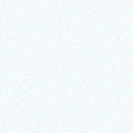
Tokyo: seminario interattivo sull'autentic
Scopri i segreti di una delle arti performative più iconiche del Giappo
attore professionista di kabuki presso il Teatro Kabukiza a Ginza. Que
tecniche distintive!