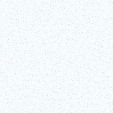
I
o KABUKI per principianti
ne in questo seminario interattivo sul kabuki della durata di 90 minuti, 
sto programma esclusivo ti guiderà attraverso la ricca storia del kabuki