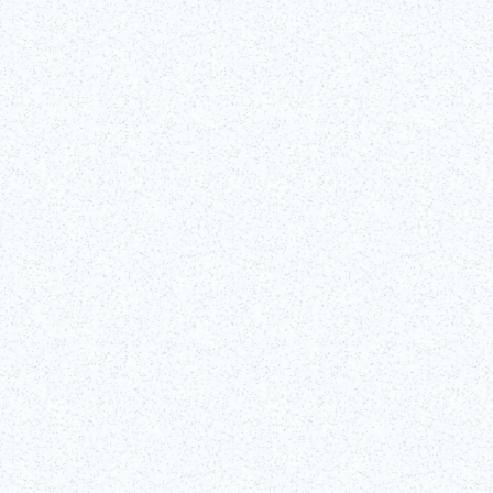
I
esso considerato lo sport nazionale. Questi incontri tra pesi massimi s
 divenuta standard nell'era Edo (1603-1867) rimane ad oggi invariata. Anc
egli sport più popolari del Giappone – subito dopo il baseball.