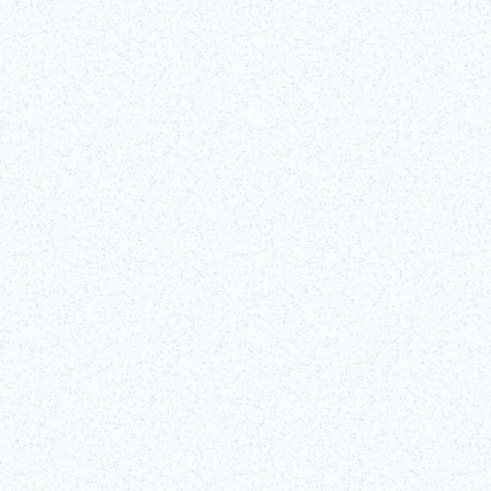
Sumo
Il Sumo è un emozionante stile di lotta tipico del Giappone e ne è sp
in antichi scritti del '700 d.C., mentre la forma moderna dello sport,
Sumo continua ad attirare folle di gente di tutte le età, essendo uno d
Maggiori informazioni