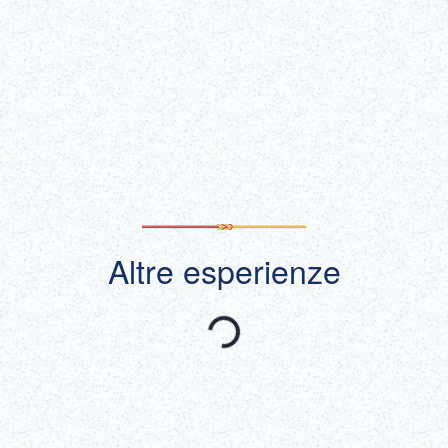
Biglietti
Per saperne di più
(Link esterno)
Mostra tutto
Altre esperienze
Consigliato