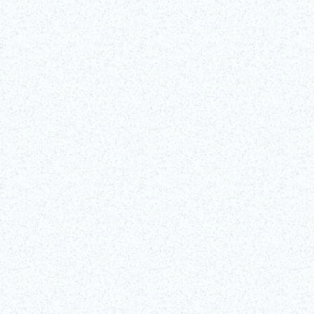
Scopri i segreti di una delle arti performative più iconiche del Giappone