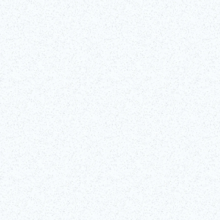
La Tokyo Tower, costruita nel 1958, si erge a 333 metri di altezza. Le
sue piattaforme panoramiche e le sue luminarie sono mete molto
popolari.
Maggiori informazioni