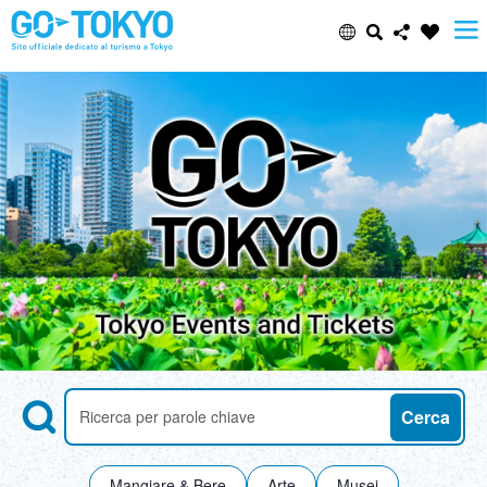
Select Language
Share this page
日本語
Facebook
ENGLISH
X (Twitter)
中文(简体)
Email
中文(繁體/正體)
Copy URL
한글
Search
Ricerca di attrazioni per parole chiave
Cerca
ภาษาไทย
Mangiare & Bere
Arte
Musei