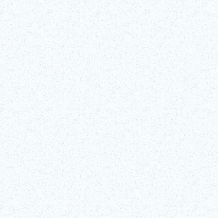
©Edo-Tokyo Museum
Controlla i dettagli completi