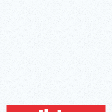
Fri, Jan 16, 2026 - Mon, Aug 31, 2026
Shibuya Fukuras Tokyu Plaza Shibuya 3F （Tokyo）
Biglietti
(Link esterno)
Mostra tutto