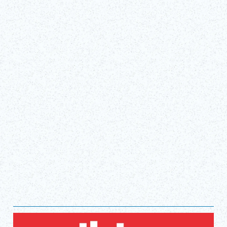
Sat, Apr 4, 2026 - Mon, Nov 30, 2026
Shinagawa Prince Hotel club eX
Obtenir des billets !
(lien externe)
Afficher tout