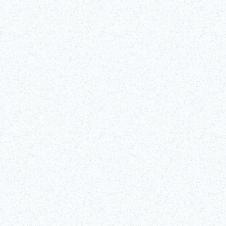
Passez derrière le rideau de l’un des arts du spectacle les plus