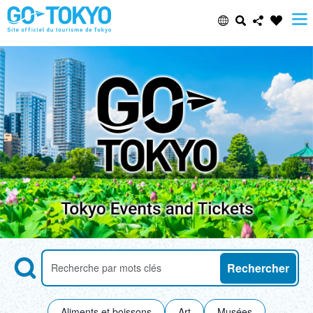
Select Language
Share this page
日本語
Facebook
ENGLISH
X (Twitter)
中文(简体)
Email
中文(繁體/正體)
Copy URL
한글
Search
Recherche des attractions par mots-clés
Rechercher
ภาษาไทย
Aliments et boissons
Art
Musées