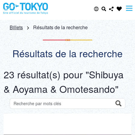
Select Language
Share this page
Billets
Résultats de la recherche
日本語
Facebook
Résultats de la recherche
ENGLISH
X (Twitter)
23 résultat(s) pour "Shibuya
中文(简体)
Email
& Aoyama & Omotesando"
中文(繁體/正體)
Copy URL
한글
Search
Recherche des attractions par mots-clés
ภาษาไทย