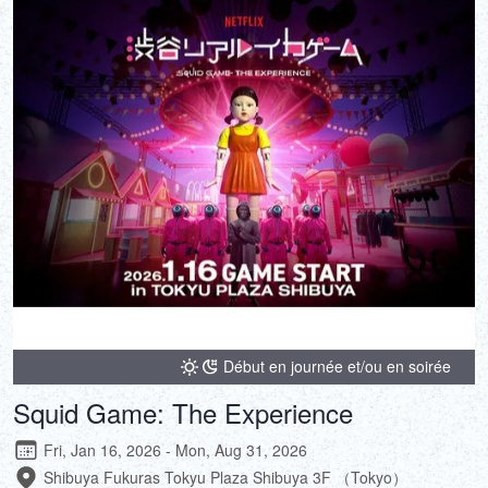
DEUTSCH
ITALIANO
ESPAÑOL
FRANÇAIS
Début en journée et/ou en soirée
Squid Game: The Experience
Fri, Jan 16, 2026 - Mon, Aug 31, 2026
Shibuya Fukuras Tokyu Plaza Shibuya 3F （Tokyo）