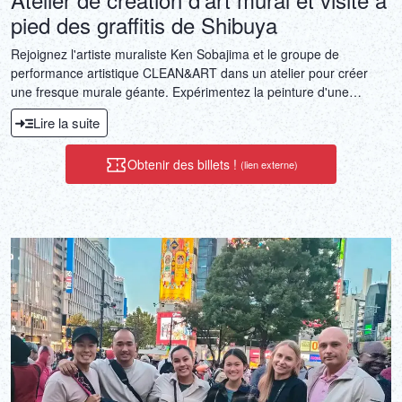
pied des graffitis de Shibuya
Rejoignez l'artiste muraliste Ken Sobajima et le groupe de
performance artistique CLEAN&ART dans un atelier pour créer
une fresque murale géante. Expérimentez la peinture d'une
fresque phosphorescente à l'aide de peinture luminescente. Les
Lire la suite
débutants peuvent également profiter d'une expérience artistique
engageante.
Obtenir des billets !
(lien externe)