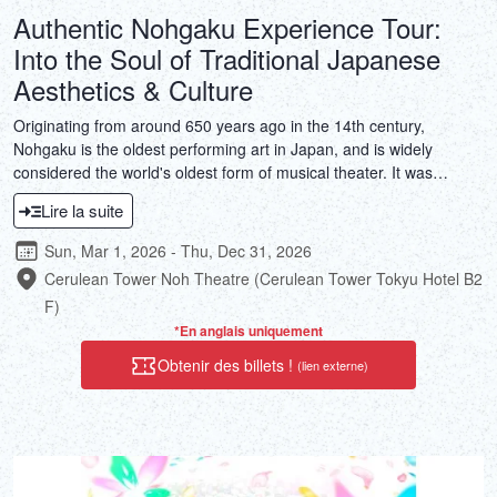
Authentic Nohgaku Experience Tour:
Into the Soul of Traditional Japanese
Aesthetics & Culture
Originating from around 650 years ago in the 14th century,
Nohgaku is the oldest performing art in Japan, and is widely
considered the world's oldest form of musical theater. It was
registered as a UNESCO Intangible Cultural Heritage in 2001 and
Lire la suite
is recognized as one of the world's oldest forms of theater. But it is
not just theater; it is an art form that encapsulates Japanese
Sun, Mar 1, 2026 - Thu, Dec 31, 2026
aesthetics and spirituality, a classical performing art that
Cerulean Tower Noh Theatre (Cerulean Tower Tokyu Hotel B2
transcends words and allows viewers to get in touch with Japanese
F)
culture.This tour, which includes performances, explanations, and
*En anglais uniquement
experiences by real Noh performers who continue to carry on the
tradition, is a valuable opportunity to dive deep into the soul of
Obtenir des billets !
(lien externe)
Japanese culture along with Noh performers.