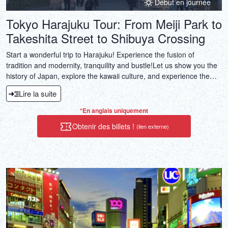
Début en journée
Tokyo Harajuku Tour: From Meiji Park to
Takeshita Street to Shibuya Crossing
Start a wonderful trip to Harajuku! Experience the fusion of
tradition and modernity, tranquility and bustle!Let us show you the
history of Japan, explore the kawaii culture, and experience the
bustle of Shibuya Crossing!
Lire la suite
*En anglais uniquement
Obtenir des billets !
(lien externe)