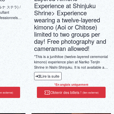
Experience at Shinjuku
 (ルナ ステラ) /
Shrine> Experience
uflant
fessionnels
wearing a twelve-layered
o. Nous
kimono (Aoi or Chitose)
d avec une
limited to two groups per
rmule à
day! Free photography and
cameraman allowed!
*This is a junihitoe (twelve-layered ceremonial
kimono) experience plan at Nariko Tenjin
Shrine in Nishi-Shinjuku. It is not available at
our Kagurazaka store. Experience the
Lire la suite
coveted Heian period costume, junihitoe
(twelve-layered ceremonial kimono). It's
*En anglais uniquement
popular with a wide range of people, including
Obtenir des billets !
ien externe)
(lien externe)
photography enthusiasts, foreign visitors,
kimono and Japanese clothing lovers, and
those celebrating their 60th birthdays,
birthdays, and other entertainment. Perfect