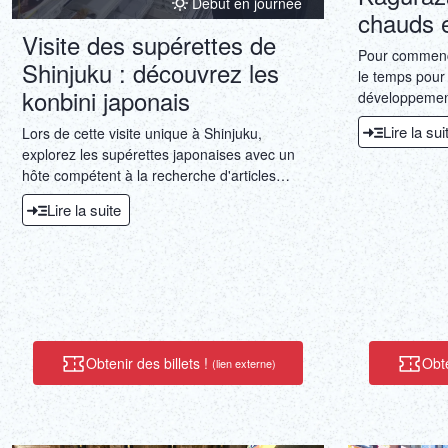
Début en journée
chauds e
Visite des supérettes de
Pour commence
Shinjuku : découvrez les
le temps pour 
konbini japonais
développement
Japon à nos j
Lire la sui
Lors de cette visite unique à Shinjuku,
y trouverez d
explorez les supérettes japonaises avec un
d'une boutiqu
hôte compétent à la recherche d'articles
de train tradi
essentiels pour les voyageurs et de produits
pourrez vous 
Lire la suite
alimentaires de base que les habitants
et prendre de
adorent.
marcherons en
magnifiques s
caché à l'écar
prendrons ensu
jusqu'à Kagura
fois tradition
Obtenir des billets !
Obte
(lien externe)
imprégné d'his
témoigne du p
un magnifique 
thé pour dégus