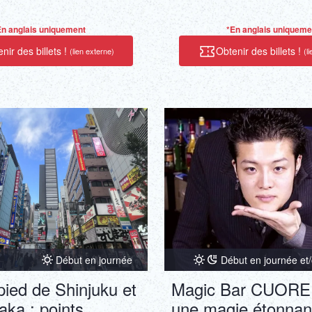
En anglais uniquement
*En anglais uniqueme
nir des billets !
Obtenir des billets !
(lien externe)
(l
Début en journée
Début en journée et/
 pied de Shinjuku et
Magic Bar CUORE 
ka : points
une magie étonnan