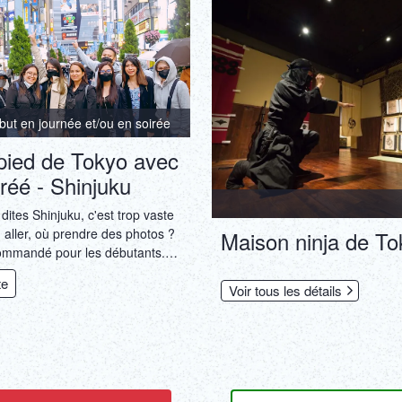
naises.
but en journée et/ou en soirée
 pied de Tokyo avec
réé - Shinjuku
ites Shinjuku, c'est trop vaste
 aller, où prendre des photos ?
Maison ninja de To
commandé pour les débutants.
lifiés à l'échelle nationale vous
te
Voir tous les détails
nt. Vous pourrez également en
antage sur la culture et
hinjuku.