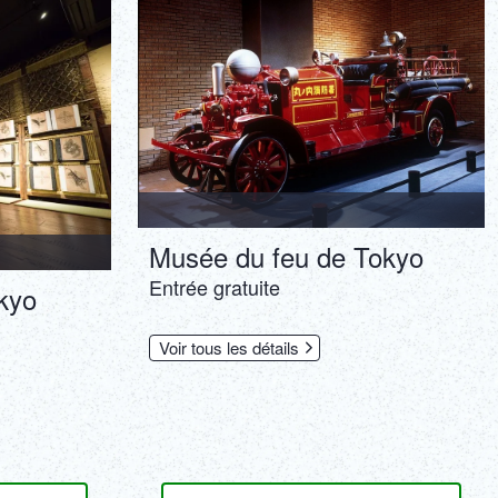
for treating yourself, taking selfies before or
after your wedding, taking wedding photos, or
taking photos for social media! Enjoy the
freedom and freedom of choice. [Notes]
*Please choose from two colors for the
junihitoe: Aoi or Chitose. *Recommended
height: 140cm and up, clothing sizes 19 and
21. *This plan is for women. *We use
translation apps for customer service and
communication.
Musée du feu de Tokyo
Entrée gratuite
kyo
Voir tous les détails