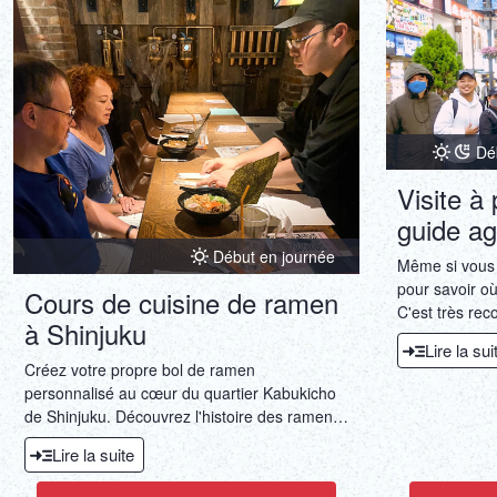
douceurs japo
Dé
Visite à
guide ag
Début en journée
Même si vous d
pour savoir où
Cours de cuisine de ramen
C'est très re
à Shinjuku
Des guides qua
Lire la sui
accompagnero
Créez votre propre bol de ramen
apprendre dav
personnalisé au cœur du quartier Kabukicho
l'histoire de S
de Shinjuku. Découvrez l'histoire des ramen,
choisissez parmi différents bouillons et
Lire la suite
garnitures, et profitez d'une expérience
culinaire conviviale et familiale à Tokyo.