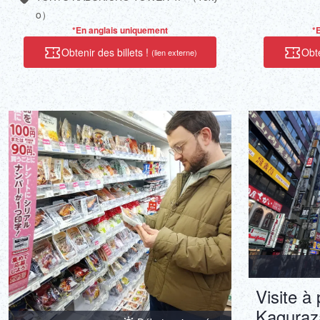
o）
*En anglais uniquement
*
Obtenir des billets !
Obte
(lien externe)
Visite à
Kaguraza