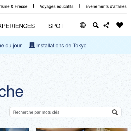
urisme & Presse
Voyages éducatifs
Événements d'affaires
XPERIENCES
SPOT
e du jour
Installations de Tokyo
Select Language
Share this page
日本語
Facebook
ENGLISH
rche
X (Twitter)
中文(简体)
中文(繁體/正體)
Email
한글
Search
Recherche des attractions par mots-clés