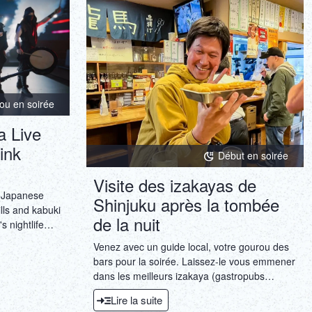
ภาษาไทย
Copy URL
DEUTSCH
ITALIANO
ou en soirée
ESPAÑOL
a Live
FRANÇAIS
ink
Début en soirée
Visite des izakayas de
f Japanese
Shinjuku après la tombée
lls and kabuki
de la nuit
s nightlife
Venez avec un guide local, votre gourou des
bars pour la soirée. Laissez-le vous emmener
dans les meilleurs izakaya (gastropubs
japonais) où l'on sert les plats traditionnels
Lire la suite
japonais les plus savoureux.