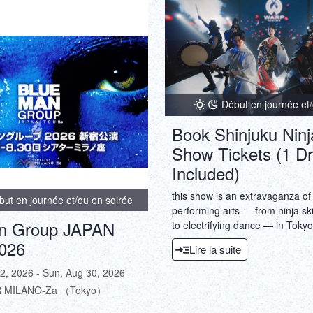
Début en journée et/
Book Shinjuku Ninj
Show Tickets (1 Dr
Included)
this show is an extravaganza o
but en journée et/ou en soirée
performing arts — from ninja ski
n Group JAPAN
to electrifying dance — in Tokyo'
capital of Kabukicho.
026
Lire la suite
2, 2026 - Sun, Aug 30, 2026
 MILANO-Za （Tokyo）