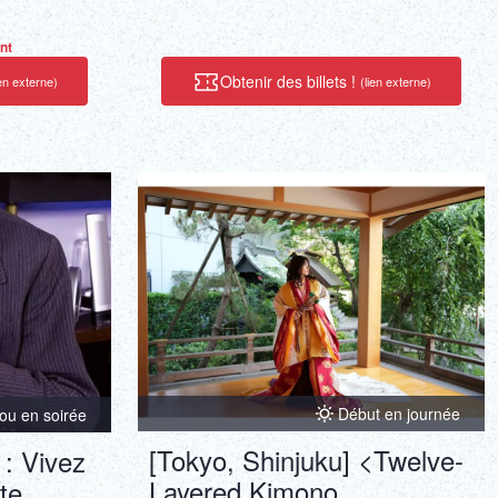
nt
Obtenir des billets !
ien externe)
(lien externe)
Début en journée
ou en soirée
[Tokyo, Shinjuku] <Twelve-
: Vivez
Layered Kimono
te