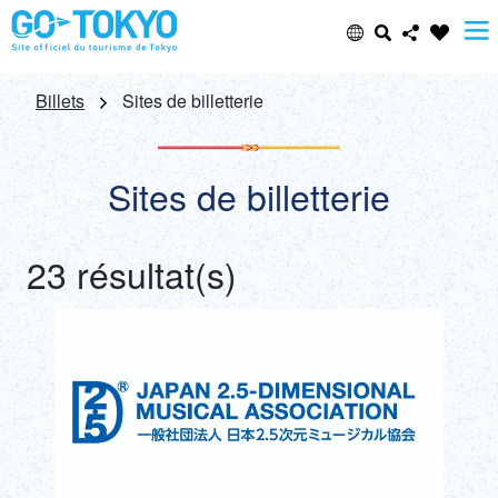
Select Language
Share this page
Billets
Sites de billetterie
日本語
Facebook
Sites de billetterie
ENGLISH
X (Twitter)
23 résultat(s)
中文(简体)
Email
中文(繁體/正體)
Copy URL
한글
ภาษาไทย