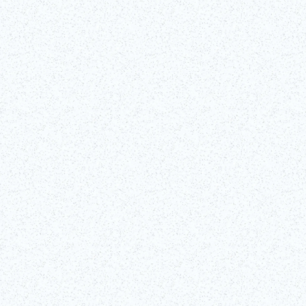
La tour de Tokyo, qui culmine à 333 mètres, a été construite en 1958.
Ses plateformes d’observation et ses illuminations en font une
attraction prisée.
Lire la suite