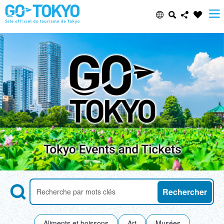
Select Language
Share this page
日本語
Facebook
ENGLISH
X (Twitter)
中文(简体)
Email
中文(繁體/正體)
Copy URL
한글
Search
Recherche des attractions par mots-clés
Rechercher
ภาษาไทย
Aliments et boissons
Art
Musées