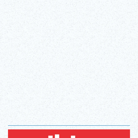
Fri, Mar 20, 2026 - Mon, Oct 12, 2026
ＣＲＥＶＩＡ ＢＡＳＥ Tokyo
Obtenir des billets !
(lien externe)
Afficher tout