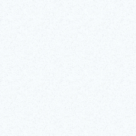
Passez derrière le rideau de l’un des arts du spectacle les plus