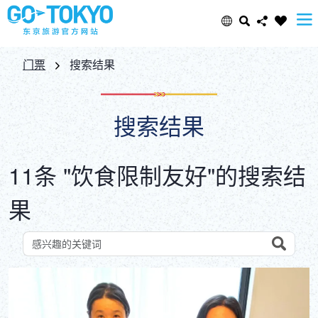
Select Language
Share this page
门票
搜索结果
日本語
Facebook
搜索结果
ENGLISH
X (Twitter)
11条 "饮食限制友好"的搜索结
中文(简体)
Email
果
中文(繁體/正體)
Copy URL
한글
Search
按关键词搜索景点
ภาษาไทย