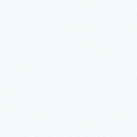
开业于1958年的东京塔高达333米，从观景台欣赏的景色和灯光秀堪称一
绝，极具魅力。
更多信息
获取门票！
了解更多！
（外部链接）