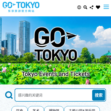
Select Language
Share this page
日本語
Facebook
ENGLISH
X (Twitter)
中文(简体)
Email
中文(繁體/正體)
Copy URL
한글
Search
按关键词搜索景点
搜索
ภาษาไทย
饮食
艺术
博物馆
主题公园&游乐园