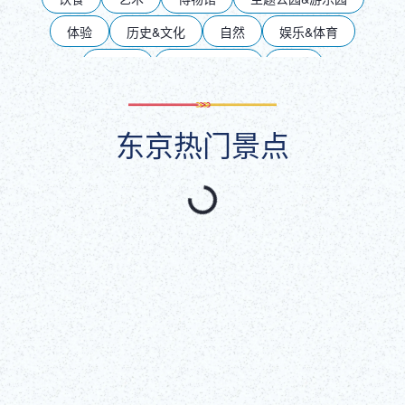
DEUTSCH
体验
历史&文化
自然
娱乐&体育
ITALIANO
夜生活
饮食限制友好
银座
东京站及丸之内附近
池袋
上野
浅草
ESPAÑOL
东京热门景点
两国
新宿
涩谷、青山、表参道
台场
FRANÇAIS
六本木
多摩、岛屿